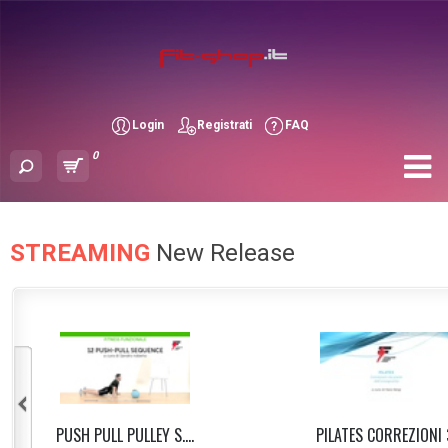
Login
Registrati
FAQ
0
STREAMING
New Release
PUSH PULL PULLEY S....
PILATES CORREZIONI 