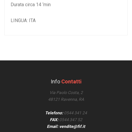
Durata circa 14 ‘min
LINGUA: ITA
Info
Contatti
Via Paolo Costa, 2
48121 Ravenna, RA
Telefono:
0544 341 24
FAX:
0544 347 52
Email: vendite@fif.it