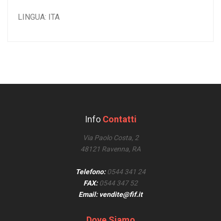
LINGUA: ITA
Info
Contatti
Via Paolo Costa, 2
48121 Ravenna, RA
Telefono:
0544 341 24
FAX:
0544 347 52
Email: vendite@fif.it
Dove Siamo