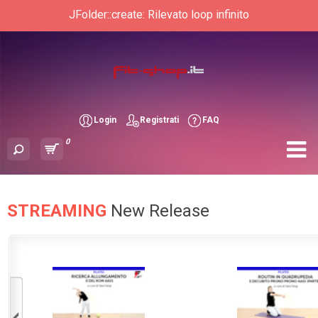
JFolder::create: Rilevato loop infinito
Login
Registrati
FAQ
0
STREAMING
New Release